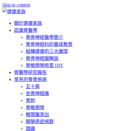
Skip to content
關於健康家族
認識脊醫學
脊骨神經醫學簡介
脊骨神經科的養成教育
組構健康的三大連環
脊骨神經圖解說
脊椎側彎檢查 DIY
脊醫學研究報告
常見的脊骨疾病
五十肩
坐骨神經痛
骨刺
脊椎側彎
椎間盤突出
腕隧道症候群
頭痛