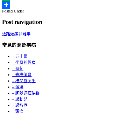
Line
Posted Under
分
Post navigation
享
遠離頭痛非難事
常見的脊骨疾病
– 五十肩
– 坐骨神經痛
– 骨刺
– 脊椎側彎
– 椎間盤突出
– 發燒
– 腕隧道症候群
– 過動兒
– 過敏症
– 頭痛