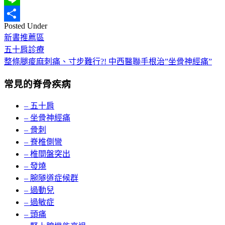
Line
Posted Under
分
新書推薦區
享
Post
五十肩診療
navigation
整條腿痠麻刺痛、寸步難行?! 中西醫聯手根治”坐骨神經痛”
常見的脊骨疾病
– 五十肩
– 坐骨神經痛
– 骨刺
– 脊椎側彎
– 椎間盤突出
– 發燒
– 腕隧道症候群
– 過動兒
– 過敏症
– 頭痛