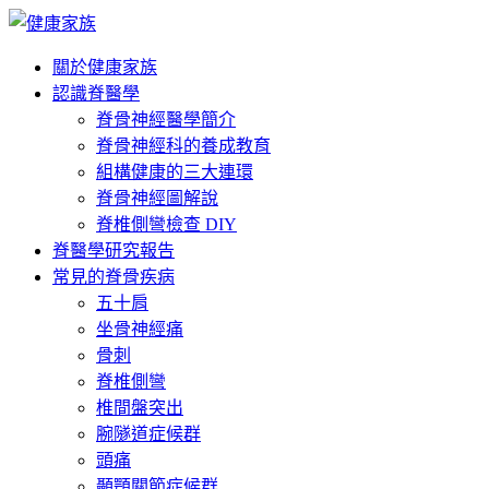
Skip
to
content
關於健康家族
認識脊醫學
脊骨神經醫學簡介
脊骨神經科的養成教育
組構健康的三大連環
脊骨神經圖解說
脊椎側彎檢查 DIY
脊醫學研究報告
常見的脊骨疾病
五十肩
坐骨神經痛
骨刺
脊椎側彎
椎間盤突出
腕隧道症候群
頭痛
顳顎關節症候群