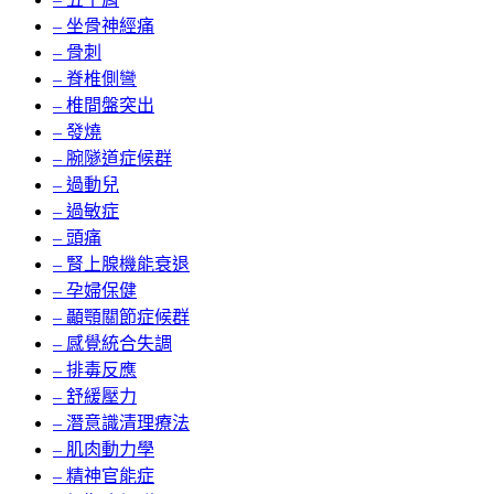
– 坐骨神經痛
– 骨刺
– 脊椎側彎
– 椎間盤突出
– 發燒
– 腕隧道症候群
– 過動兒
– 過敏症
– 頭痛
– 腎上腺機能衰退
– 孕婦保健
– 顳顎關節症候群
– 感覺統合失調
– 排毒反應
– 舒緩壓力
– 潛意識清理療法
– 肌肉動力學
– 精神官能症