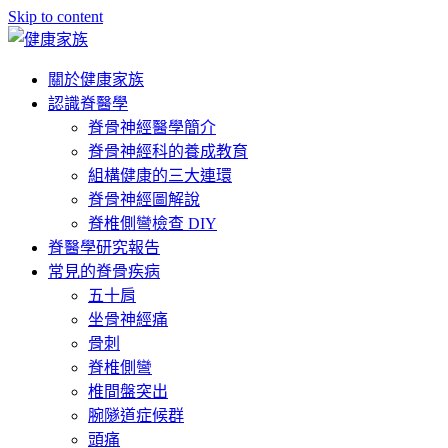
Skip to content
關於健康家族
認識脊醫學
脊骨神經醫學簡介
脊骨神經科的養成教育
組構健康的三大連環
脊骨神經圖解說
脊椎側彎檢查 DIY
脊醫學研究報告
常見的脊骨疾病
五十肩
坐骨神經痛
骨刺
脊椎側彎
椎間盤突出
腕隧道症候群
頭痛